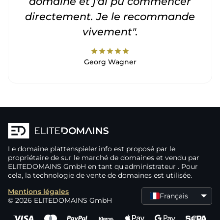
domaine et j'ai pu commencer
directement. Je le recommande
vivement".
star
star
star
star
star
Georg Wagner
Le domaine
plattenspieler.info
est proposé par le
propriétaire de
sur le marché de domaines
et vendu par
ELITEDOMAINS GmbH en tant qu'administrateur
. Pour
cela, la technologie de vente de domaines
est utilisée.
Mentions légales
Français
© 2026 ELITEDOMAINS GmbH