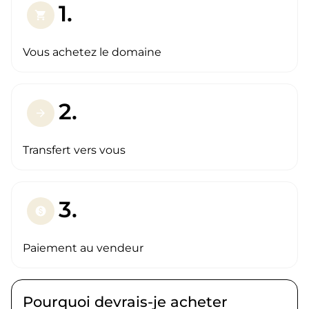
1.
shopping_cart
Vous achetez le domaine
2.
arrow_forward
Transfert vers vous
3.
paid
Paiement au vendeur
Pourquoi devrais-je acheter