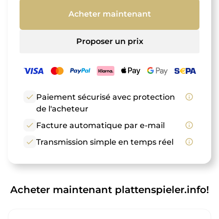
Acheter maintenant
Proposer un prix
check
Paiement sécurisé avec protection
info_outline
de l'acheteur
check
Facture automatique par e-mail
info_outline
check
Transmission simple en temps réel
info_outline
Acheter maintenant plattenspieler.info!